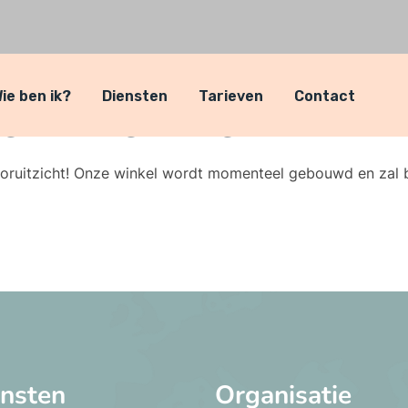
ie ben ik?
Diensten
Tarieven
Contact
 geweldige dingen in het v
 vooruitzicht! Onze winkel wordt momenteel gebouwd en zal 
ensten
Organisatie