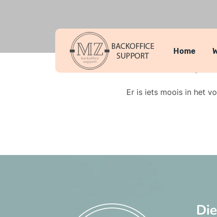
Home
W
Er zijn
Er is iets moois in het
Di