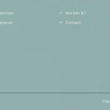
iensten
Wie ben ik?
arieven
Contact
Cop